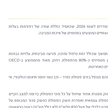
בימים האחרונים, פרסם משרד האוצר את טיוטת חוק ההסדרים לשנת 2026, שכתמיד כוללת שורה של רפורמות בעלות
עותיים המוצעים בתחומים של איכות הסביבה.
שך שכולל רמת טיפול נמוכה, פגיעה סביבתית, עלויות גבוהות
לציבור ולרשויות המקומיות, פשיעה ועוד. בישראל עדיין מטמינים כ-80% מהפסולת, רחוק מאוד מהממוצע ב-OECD
ם האחרונות.
מטפל בזרם פסולת נפרד – וכך נוצר חוסר תיאום רגולטורי, אי
 מסגרת אחוד שיחול על כל סוגי הפסולת, בדומה למצב הקיים
פסולת עצמאית ואסדרת משק הפסולת כמשק סגור המבוסס על
עיקרון העלות. משרד האוצר צופה שהצעת החוק תביא לחיסכון כלכלי של מעל 450 מלש"ח (לא כולל מע"מ) בשנה הראשונה