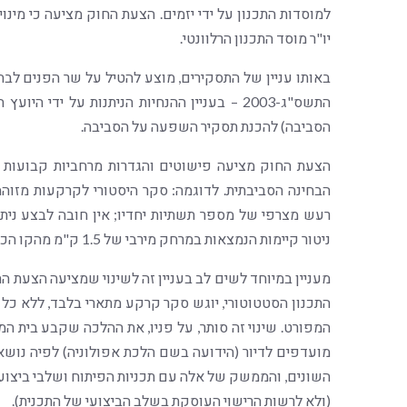
למוסדות התכנון על ידי יזמים. הצעת החוק מציעה כי מינו
יו"ר מוסד התכנון הרלוונטי.
באותו עניין של התסקירים, מוצע להטיל על שר הפנים לבחו
התשס"ג-2003 – בעניין ההנחיות הניתנות על י
הסביבה) להכנת תסקיר השפעה על הסביבה.
הצעת החוק מציעה פישוטים והגדרות מרחביות קבועות (מ
רעש מצרפי של מספר תשתיות יחדיו; אין חובה לבצע ניתוח
ניטור קיימות הנמצאות במרחק מירבי של 1.5 ק"מ מהקו הכחול וכן הלאה.
מעניין במיוחד לשים לב בעניין זה לשינוי שמציעה הצעת ה
התכנון הסטטוטורי, יוגש סקר קרקע מתארי בלבד, ללא כל תכ
מועדפים לדיור (הידועה בשם הלכת אפולוניה) לפיה נושאי
השונים, והממשק של אלה עם תכניות הפיתוח ושלבי ביצוען 
(ולא לרשות הרישוי העוסקת בשלב הביצועי של התכנית).