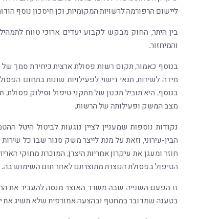
ליישום הרפורמה לרשויות המקומיות, וכן חיסכון נוסף הודו
בין היתר, החוק מבקש לקבוע יעדים ארוכי טווח לתמהיל
והמיחזור.
בנוסף כאמור, תקום רשות פסולת ארצית כיחידת סמך של 
מידה לשירות, תנאי רישוי לפעילויות שונות בתחום הפסול
בנוסף, היא תוביל תכנון של מתקני טיפול וסילוק פסולת, ת
מצב המשק ופעילותה של הרשות.
נקודות נוספות שמעניין לציין נוגעות לביטול היטל ה
הבין-עירוני, וזאת על מנת לייצר משק סגור שבו כל שירו
חוזר ומעגן את עיקרון אחריות היצרן, המוכרת מחוקי האריזו
הטיפול בפסולת הנוצרת מתוצרתם לאחר תום השימוש בה.
זו הפעם השנייה שבה משרד האוצר מנסה להעביר את הר
בטענה שמדובר במחטף ובהצעה אמורפית שלא תשיג את יע