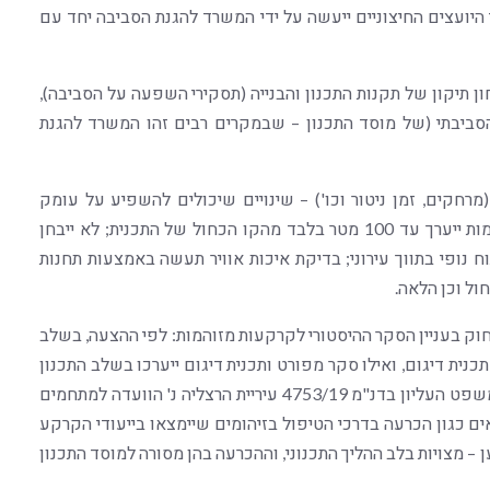
י היועצים החיצוניים ייעשה על ידי המשרד להגנת הסביבה יחד עם
ן תיקון של תקנות התכנון והבנייה (תסקירי השפעה על הסביבה),
די היועץ הסביבתי (של מוסד התכנון – שבמקרים רבים זהו המשרד להגנת
רחקים, זמן ניטור וכו') – שינויים שיכולים להשפיע על עומק
הבחינה הסביבתית. לדוגמה: סקר היסטורי לקרקעות מזוהמות ייערך עד 100 מטר בלבד מהקו הכחול של התכנית; לא ייבחן
 נופי בתווך עירוני; בדיקת איכות אוויר תעשה באמצעות תחנות
חוק בעניין הסקר ההיסטורי לקרקעות מזוהמות: לפי ההצעה, בשלב
נית דיגום, ואילו סקר מפורט ותכנית דיגום ייערכו בשלב התכנון
המפורט. שינוי זה סותר, על פניו, את ההלכה שקבע בית המשפט העליון בדנ"מ 4753/19 עיריית הרצליה נ' הוועדה למתחמים
ם כגון הכרעה בדרכי הטיפול בזיהומים שיימצאו בייעודי הקרקע
– מצויות בלב ההליך התכנוני, וההכרעה בהן מסורה למוסד התכנון