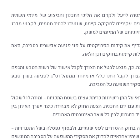
תיות לאומיות, תשפ"ג-2023 נחקק במטרה לייעל ולקדם את הליכי התכנון והביצוע של מיזמי תשתית
ים עקיפים לחקיקה קיימת, שנועדו להסיר חסמים, לקבוע מדרג
חיוניותם של המיזמים למשק.
עדיף את קידום הפרויקטים על פני פגיעה אפשרית בסביבה, וזאת
ות קיימות בחוקים וכן הלאה.
. כך, מוצע לבטל את הצורך לקבל אישור של רשות הטבע והגנים
 הצורך לקבל היתר כללי או מיוחד ממנהל רט"ג לפגיעה בערך טבע
תסקיר השפעה על הסביבה.
על מתן רישיונות כריתת עצים בשטח התכניות – ומורה לו לשקול
 עם יזם התכנית. הצעת החוק לא מבהירה כיצד ייערך האיזון בין
 היערות, לבין כל שאר האינטרסים האמורים.
 בחוק ההסדרים לפני שנתיים, ולבסוף נפסלה בשל התנגדויות –
, שיהיו אחראיים לבדוק את תסקירי ההשפעה על הסביבה המוגשים