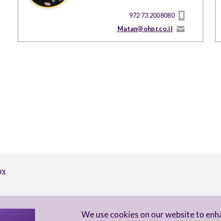
972 73 2008080
Matan@ohpr.co.il
צר
הי
We use cookies on our website to enh