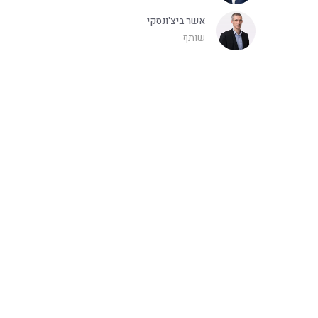
אשר ביצ'ונסקי
שותף