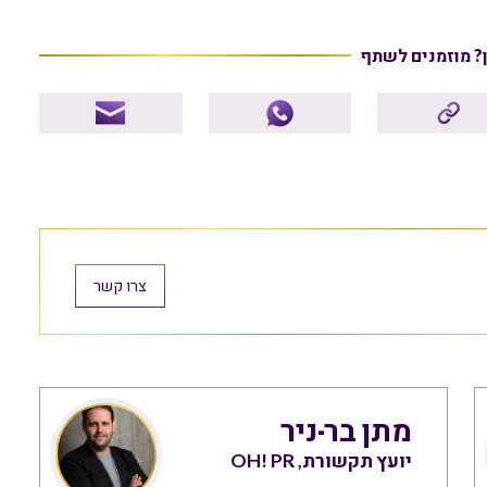
ן? מוזמנים לשתף
צרו קשר
מתן בר-ניר
יועץ תקשורת, OH! PR