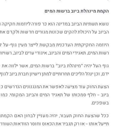
הקמת מינהלת ביוב ברשות המים
נושא תשתיות הביוב במדינה הוא כר פורה ליוזמות חקיקה
הביוב על היכולת להקים שכונות מגורים חדשות ולקדם את 
היוזמה החקיקתית העדכנית מבקשת לייצר מעין גוף-על לנ
רשות המים, תאגידי המים והביוב, איגודי ערים לביוב, רשויות
גוף העל יהיה "מינהלת ביוב" ברשות המים, אשר ילווה את 
ידם, וכן ינהל הליכים תחרותיים למתן רישיון חברת ביוב לגוף
הצעת החוק עוד מציעה לאפשר את המנגנונים הנדרשים כך ש
ביוב – חלף סמכותו של תאגיד המים והביוב המקומי. כמו
בשפכים.
ככל שהצעת החוק תעבור, יהיה מעניין לבחון האם הקמתו
תייעל אותו – או רק תגביר את הכאוס וחוסר הוודאות השורר