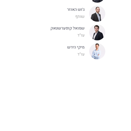
ג'וש האוזר
שותף
שמואל קופערשטאק
עו"ד
מיקי הירש
עו"ד