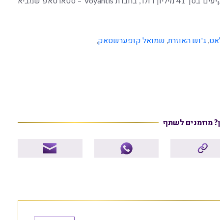
גאים לייצג את Intel Capital שהובילו את סבב גיוס המשקיעים בסך 41 מיליון דולר, בחברת Voyantis – סטארטאפ שמביא
אט
,
ג'וש האוזרת
,
שמואל קופערשטאק
,
ן? מוזמנים לשתף