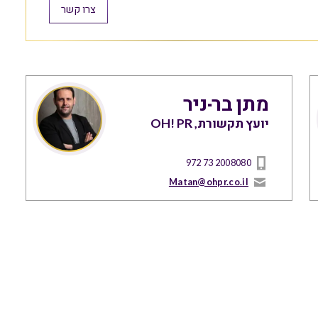
צרו קשר
מתן בר-ניר
יועץ תקשורת, OH! PR
972 73 2008080
Matan@ohpr.co.il