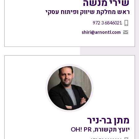
שירי מנשה
ראש מחלקת שיווק ופיתוח עסקי
972 3 6846021
shiri@arnontl.com
מתן בר-ניר
יועץ תקשורת, OH! PR