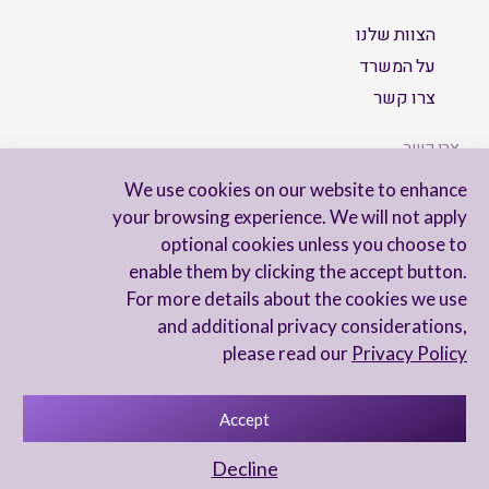
הצוות שלנו
על המשרד
צרו קשר
צרו קשר
We use cookies on our website to enhance
your browsing experience. We will not apply
optional cookies unless you choose to
הישארו מעודכנים
enable them by clicking the accept button.
For more details about the cookies we use
and additional privacy considerations,
please read our
Privacy Policy
Accept
מדיניות פרטיות
הצהרת נגישות
Decline
UX Yuval Eitan
UI Irit Shani Design
Code Beaver Global