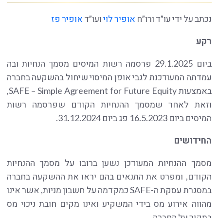
נכתב על ידי עו״ד ורו״ח
אופיר לוי
ועו״ד
אופיר פז
רקע
ביום 29.1.2025 פרסמה רשות המיסים מסמך הנחיות ובה
עמדתה המעודכנת לגבי אופן המיסוי שיחול בהשקעה בחברה
באמצעות SAFE – Simple Agreement for Future Equity,
וזאת לאחר שמסמך ההנחיות הקודם שפרסמה רשות
המיסים ביום 16.5.2023 פג ביום 31.12.2024.
החידושים
מסמך ההנחיות המעודכן נשען ברובו על מסמך ההנחיות
הקודם, ומפרט את התנאים בהם יראו את ההשקעה בחברה
במסגרת עסקת ה-SAFE כמקדמה על חשבון מניות, אשר אינו
מהווה אירוע מס בידי המשקיע ואינו מקים חובת ניכוי מס
במקור על החברה.