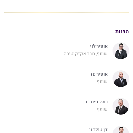
הצוות
אופיר לוי
שותף, חבר אקזקוטיבה
אופיר פז
שותף
בועז פינברג
שותף
דן טולדנו