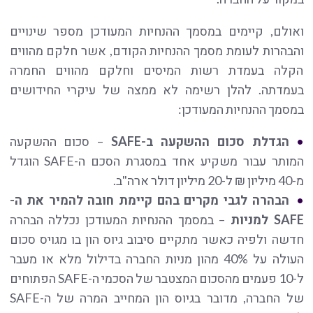
ואולם, קיימים במסמך ההנחיות המעודכן מספר שינויים
והבהרות לעומת מסמך ההנחיות הקודם, אשר חלקם מהווים
הקלה בעמדת רשות המיסים וחלקם מהווים החמרה
בעמדתה. להלן רשימה לא ממצה של עיקרי החידושים
במסמך ההנחיות המעודכן:
הגדלת סכום ההשקעה ב-
SAFE
– סכום ההשקעה
המותר עבור משקיע אחד במסגרת הסכם ה-SAFE הוגדל
מ-40 מיליון ₪ ל-20 מיליון דולר ארה"ב.
הבהרה לגבי מקרים בהם קיימת חובה להמיר את ה-
SAFE
למניות
– במסמך ההנחיות המעודכן נכללה הבהרה
חדשה ולפיה כאשר מתקיים סיבוב גיוס הון בו מגויס סכום
העולה על 40% מהון מניות החברה בדילול מלא או מעבר
ל-10 פעמים מהסכום המצטבר של הסכמי ה-SAFE הפתוחים
של החברה, מדובר בגיוס הון המחייב המרה של ה-SAFE