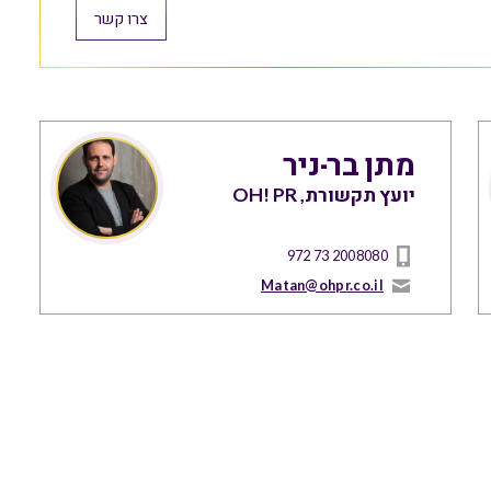
צרו קשר
מתן בר-ניר
יועץ תקשורת, OH! PR
972 73 2008080
Matan@ohpr.co.il