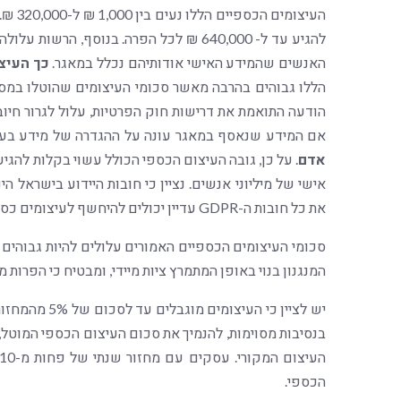
העיצו
להגיע עד ל- 640,000 ₪ לכל הפרה. בנוסף,
האנשים שהמידע האישי אודותיהם נכלל במאגר.
כך העיצו
הללו גבוהים בהרבה מאשר סכומי העיצומים שהוטלו במסגר
הודעה התואמת את דרישות חוק הפרטיות, עלול לגרור חיוב בע
אם המידע שנאסף במאגר עונה על ההגדרה של מידע בעל רגי
אדם
. על כן, גובה העיצום הכספי הכולל עשוי בקלות להגי
את כל חובות ה-GDPR עדיין יכולים להיחשף לעיצומים כספיים מצד הרשות.
סכומי העיצומים הכספיים האמורים עלולים להיות גבוהים א
המנגנון בנוי באופן המתמרץ ציות מיידי, ומבטיח כי הפרות מ
יש לציין כי ה
בנסיבות מסוימות, להנמיך את סכום העיצום הכספי המוטל
הכספי.