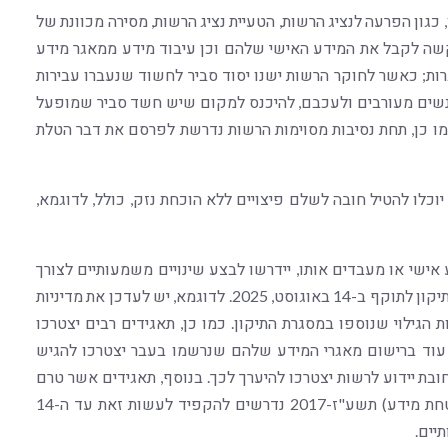
, כגון הפרעה לנציג הרשות, הטעיית נציג הרשות, מסירה מכוונת של
קשה לקבל את המידע האישי שלהם וכן עיבוד מידע ממאגר מידע
רות; כאשר לחוקר הרשות ישנו יסוד סביר לחשוד שנעברו עבירות
 אנשים מעורבים ולעכבם, להיכנס למקום שיש חשד סביר שמופעל
ו כן, תחת נסיבות מסוימות הרשות נדרשת לפרסם את דבר הטלת
כלו להטיל חובה לשלם פיצויים ללא הוכחת נזק, כולל, לדוגמא,
אישי או מעבדים אותו, יידרשו לבצע שינויים משמעותיים לצורך
עמידה בדרישות חוק הפרטיות המתוקן, וזאת עד לכניסת התיקון לתוקף ב-14 באוגוסט, 2025. לדוגמא, יש לעדכן את מדיניות
הגילוי שנוספו במסגרת התיקון. כמו כן, תאגידים רבים יצטרכו
ם עוד ברישום מאגרי המידע שלהם שנרשמו בעבר יצטרכו להגיש
ת יידוע לרשות יצטרכו להיערך לכך. בנוסף, תאגידים אשר טרם
עומדים באופן מלא בדרישות תקנות הגנת הפרטיות (אבטחת מידע) תשע"ז-2017 נדרשים להקפיד לעשות זאת עד ה-14