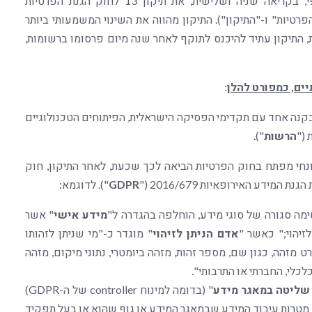
ב-5 באוגוסט, 2024, מליאת הכנסת אישרה באופן סופי, בקריאה שניה ושלישית, את תיקון 13 לחוק הגנת הפרטיות
כתיקון 14, בהתאמה "חוק הפרטיות" ו-"התיקון"). התיקון מהווה את השינוי המשמעותי ביותר
 התיקון עתיד להיכנס לתוקף לאחר שנה מיום פרסומו ברשומות,
ים, כמפורט להלן
:
בקנה אחד עם תקדימי הפסיקה הישראלית, הפיתוחים הטכנולוגיים
 ("
הרשות
").
ונחי מפתח בחוק הפרטיות הביאה לכך שכעת, לאחר התיקון, חוק
ידע האירופאיות 2016/679 ("
GDPR
"). לדוגמא:
מה סגורה של סוגי מידע, הוחלפה בהגדרה ל"
מידע אישי
" אשר
זיהוי;" כאשר "
אדם הניתן לזיהוי
" מוגדר כ-"מי שניתן לזהותו
 מזהה, כגון שם, מספר זהות, מזהה ביומטרי, נתוני מיקום, מזהה
כלכלי, החברתי או התרבותי".
שליטה במאגר מידע
" (בדומה למינוח controller של ה-GDPR)
ת מטרות עיבוד המידע שבמאגר המידע או גוף שהוא או בעל תפקיד