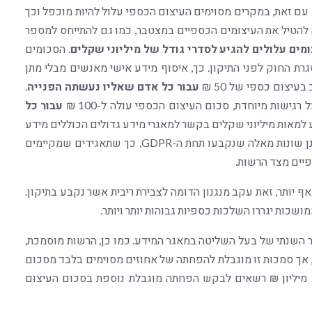
מים הכספיים הללו נעים בין 1,000 ₪ ל-320,000 ₪. עם זאת, במקרים מסוימים העיצום הכספי עלול להיות מוכפל וכך
 הרשות עלולה להטיל את העיצומים הכספיים במצטבר, כמו גם להתייחס למספר
מים עלולים להגיע לסדרי גודל של מיליוני שקלים
. הסכומים
ת החוק לפני התיקון. כך, איסוף מידע אישי מאנשים מבלי מתן
יצום כספי של 50 ₪
עבור כל אדם
שאליו נעשתה הפנייה
.
שות מיוחדת, סכום העיצום הכספי עולה ל-100 ₪
עבור כל
ע למאות מיליוני שקלים בקשר למאגרי מידע גדולים הכוללים מידע
אישי של מיליוני אנשים. נציין כי חובות היידוע בישראל הינן שונות מאלה שנקבעו תחת ה-GDPR, כך שתאגידים שמקיימים
ף יותר, זאת עקב מנגנון הדומה לצבירת ריבית אשר נקבע בתיקון.
מושכות יגררו השלכות כספיות גבוהות יותר ויותר.
עיצומים מוגבלים עד לסכום של 5% מהמחזור השנתי של בעל השליטה במאגר המידע. כמו כן, הרשות מוסמכת,
, אך סמכות זו מוגבלת להפחתה של אחוזים מסוימים בלבד מסכום
העיצום המקורי. עסקים עם מחזור שנתי של פחות מ-10 מיליון ₪ רשאים לבקש הפחתה מוגבלת נוספת בסכום העיצום