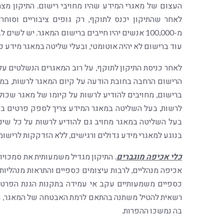
העצום של מאגרי המידע שהיו מחויבי רישום. התיקון מ
לאחר שהתיקון יכנס לתוקף, רק גופים ציבוריים וסוחר
מ-100,000 אנשים יהיו חייבים ברישום המאגר. יש ל
עוד ברישום לא יהיה אוטומטי, ובעלי שליטה במאגר מידע
לאחר כניסת התיקון לתוקף, על רוב המאגרים הנשלטים על 
הרישום הרחבה בחובת הודעה על קיום המאגר לרשות, במק
לרשות, בעל השליטה במאגר המידע צריך לספק פרטים בס
בעל השליטה במאגר מחויב גם להודיע לרשות על כל שינו
בנוגע למאגרי מידע גדולים ורגישים, ללא הזדקקות לרישומ
כלי אכיפה מוגברים
. התיקון מגדיל משמעותית את סמכויות
אכיפה מנהליים, לרבות עיצומים כספיים והתראות מנהליות
רשאית להטיל משתנה בהתאם לרמת האבטחה של המאגר, מ
בה נמשכו ההפרות.