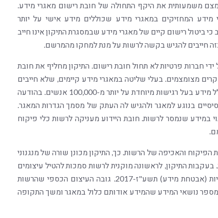
צמצם משמעותית את היקף התחולה של חובת רישום מאגרי מידע.
י מידע המחזיקים במאגרי מידע שכוללים מידע אישי על יותר
שים לב כי ביטול רישום קיים של מאגרי מידע שבמסגרת התיקון אינו חייב
 כזה חייבים להגיש בקשה לרשות על מנת למחקו מהמרשם.
ידי חברות פרטיות לא תחול חובת רישום. התיקון מחליף את חובת
רים מצומצמים. בעלי שליטה במאגרי מידע קיימים, שלא חייבים
ברישום, מחויבים להודיע לרשות על קיומו של מאגר שכולל מידע בעל רגישות מיוחדת על יותר מ-100,000 אנשים. בהודעה
יסיים בנוגע למאגר ולהגיש לה העתק של מסמך הגדרות המאגר.
י במידע שנמסר לרשות. חובת היידוע מעניקה לרשות כלי פיקוח
ם.
 הפיקוח והאכיפה של הרשות. כך, התיקון מכונן שורה של מנגנוני
. בעקבות התיקון, לראשונה מוקנית לרשות סמכות להטיל עיצומים
כספיים משמעותיים עקב אי עמידה בתקנות הגנת הפרטיות (אבטחת מידע) תשע"ז-2017. גובה העיצום הכספי שהרשות
ספר נושאי המידע שהמידע אודותם כלול במאגר ומשך התקופה