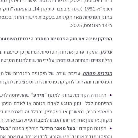
תשמ"א-1981 (שנודע בעבר 
בחוק הפרטיות מאז חקיקתו. בעקבות אישור החוק בכנסת,
ב-14 באוגוסט, 2025.
התיקון שינה את חוק הפרטיות במספר היבטים משמעותי
עדכון
. התיקון עדכן את חוק הפרטיות המיושן כך שיעמוד 
הרלוונטיים והנחיות שפורסמו על ידי הרשות להגנת הפרטיות
הגדרות מפתח
. עריכת שורה של תיקונים בהגדרות של מ
הפרטיות דומה יותר לחקיקת פרטיות זרה, וספציפית לתקנות הגנת המ
ההגדרה הקודמת בחוק למונח "
מידע
" שהתייחסה לרשי
מתייחסת לכל "נתון הנוגע לאדם מזוהה או לאדם הניתן ל
במאמץ סביר, במישרין או בעקיפין, ובכלל זה באמצעות פרט
מקוון, או נתון אחד או יותר הנוגע למצבו הפיזי, הבריאותי, ה
המונח הקודם "
בעל מאגר מידע
" הוחלף במונח "
בעל 
והתיקון מגדיר אותו כ"מי שקובע, לבדו או יחד עם אחר, א