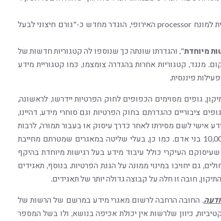
", לעניין מאגר מידע, המקבילה הישראלית למונח processor האירופי, הוגדר מחדש כ-"גורם חיצוני לבעל
ות מיוחדת
", והגדרתו שונתה כך שנוספו לה קטגוריות חדשות של
ום. מנגד, קטגוריות אחרות בהגדרה צומצמו, כמו קטגוריית מידע
עילות פיננסית.
יקון, גופים מסוימים הכפופים לחוק הפרטיות יידרשו, לראשונה,
ופים ציבוריים כהגדרתם בחוק הפרטיות וגם סוחרי מידע, דהיינו,
ע אישי לשם מסירתו לאחר כדרך עיסוק או בעבור תמורה, לרבות
שירותי דיוור ישיר, כשיש במאגר מידע אישי על יותר מ-10,000 בני אדם. כמו כן, בעלי שליטה במאגרים שמטרתם מחייבת
שעיסוקם העיקרי כולל עיבוד מידע בעל רגישות מיוחדת בהיקף
ולים, גם יחויבו במינוי ממונה על הגנת הפרטיות. בנוסף, תאגידים
יקון, חובה זו חלה על קבוצה גדולה יותר של תאגידים.
ודעה
. החובה הרחבה לרשום מאגרי מידע במרשם של הרשות של
יביות, כיוון שלרשות אין יכולת אכיפה בנושא, ולו בשל המספר