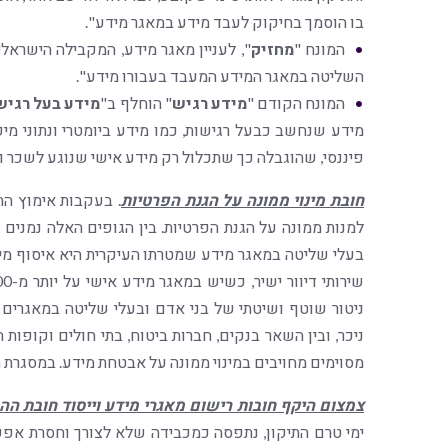
בו הוסמך בחיקוק לעבד מידע במאגר מידע".
המונח "
מחזיק
השליטה במאגר המידע המעבד בעבורו מידע".
המונח הקודם "
מידע רגיש
" הוחלף ב"
מידע בעל רגיש
מידע שנחשב כבעל רגישות, כמו מידע ביומטרי ונתוני מיק
פיננסי, שהוגבלה כך שתכלול רק מידע אישי שנוגע לשכר ופ
חובת מינוי ממונה על הגנת הפרטיות
. בעקבות אימוץ הת
למנות ממונה על הגנת הפרטיות. בין הגופים האלה נמנים ג
בעלי שליטה במאגר מידע שמטרתו העיקרית היא איסוף מיד
ניטור שוטף ושיטתי של בני אדם ובעלי שליטה במאגרים 
ניכר, ובין השאר בנקים, חברות ביטוח, בתי חולים וקופות ח
מסוימים מחויבים במינוי ממונה על אבטחת מידע. במסגרת הת
צמצום היקף חובות רישום מאגרי מידע וייסוד חובת הה
ימי טרם התיקון, נתפסה כמכבידה שלא לצורך וחסרת אפקט