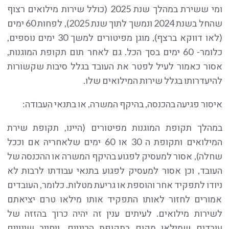
ומי ששירת במהלך שנת 2025 (כולל שירות מילואים רצוף
שהחל בשנת 2024 ונמשך לתוך שנת 2025), לפחות 60 ימים
(לאו דווקא ברצף), מוגן מפיטורים למשך 30 ימים נוספים,
כלומר- 60 ימים בסך הכל. גם לאחר תום תקופת המוגנות,
אסור כאמור לעיל לפטר את העובד בגלל סיבות שקשורות
להיעדרותו בגלל שירות המילואים שלו.
איסור פגיעה בהכנסה, בהיקף המשרה, או בתנאי העבודה:
במהלך תקופת המוגנות מפיטורים (היינו, תקופת שירת
המילואים ותקופת ה 30 או 60 ימים שלאחריה אם וככל
שחלה), אסור למעסיק לפגוע בהיקף המשרה או ההכנסה של
העובד, וכן אסור למעסיק לפגוע בתנאי עבודתו לרבות לא
ניודו לתפקיד אחר והוספת או גריעת מטלות. כלומר, העובדים
אמורים לחזור לאותו התפקיד אותו מילאו טרם יציאתם
לשירות מילואים. לעיתים ענין זה יהיה כרוך בהזזה של
עובדים שמילאו מקום בתקופת הביניים, ויחייב שינויים