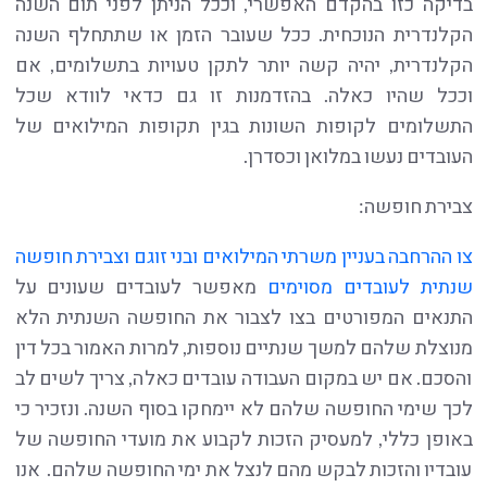
בדיקה כזו בהקדם האפשרי, וככל הניתן לפני תום השנה
הקלנדרית הנוכחית. ככל שעובר הזמן או שתתחלף השנה
הקלנדרית, יהיה קשה יותר לתקן טעויות בתשלומים, אם
וככל שהיו כאלה. בהזדמנות זו גם כדאי לוודא שכל
התשלומים לקופות השונות בגין תקופות המילואים של
העובדים נעשו במלואן וכסדרן.
צבירת חופשה:
צו ההרחבה בעניין משרתי המילואים ובני זוגם וצבירת חופשה
שנתית לעובדים מסוימים
מאפשר לעובדים שעונים על
התנאים המפורטים בצו לצבור את החופשה השנתית הלא
מנוצלת שלהם למשך שנתיים נוספות, למרות האמור בכל דין
והסכם. אם יש במקום העבודה עובדים כאלה, צריך לשים לב
לכך שימי החופשה שלהם לא יימחקו בסוף השנה. ונזכיר כי
באופן כללי, למעסיק הזכות לקבוע את מועדי החופשה של
עובדיו והזכות לבקש מהם לנצל את ימי החופשה שלהם. אנו