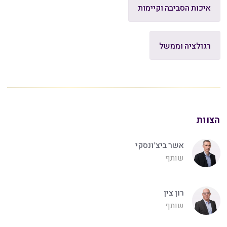
איכות הסביבה וקיימות
רגולציה וממשל
הצוות
אשר ביצ'ונסקי
שותף
רון צין
שותף