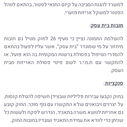
למשרד להגנת הסביבה על קיום התנאי לפטור, בהתאם לנוהל
הפטור למשקל אריזות מזערי.
חובות בית עסק
:
להשלמת התמונה נציין כי סעיף 26 לחוק מטיל גם חובות
מיחזור על מי שמוגדר "בית עסק", אשר עליו לפעול בהתאם
להסדרי הטיפול בפסולת ברשות המקומית בה הוא פועל, או
להתקשר עם ת.מ.י.ר לשם פינוי פסולת האריזות מבית
העסק.
סנקציות
:
בחוק נקבעו עבירות פליליות שבצידן חשיפה להטלת קנסות,
על יצרנים ויבואנים שלא התקשרו עם גוף מוכר. החוק קובע
גם אחריות לנושא משרה בתאגיד, הנדרש לפקח ולעשות כל
שניתן כדי לוודא את עמידת התאגיד ועובדיו בחובות החוק.