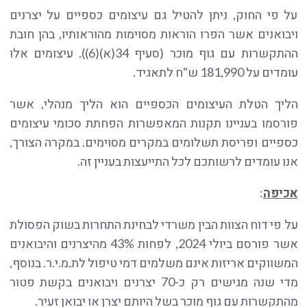
על פי החוק, ניתן להטיל גם עיצומים כספיים על יצרנים
ויבואנים אשר הפרו הוראות מסוימות מהוראותיו, בהן חובת
ההתקשרות עם גוף מוכר (סעיף 34(א)(6)). עיצומים אלו
עומדים על 181,990 ש"ח לתאגיד.
הליך הטלת העיצומים הכספיים הוא הליך מנהלי, אשר
פורסמו בעניינו תקנות המאפשרות הפחתת סכומי עיצומים
כספיים ופריסת תשלומים במקרים מסוימים. במקרה הצורך,
אנו עומדים לרשותכם לכל התייעצות בעניין זה.
אכיפה
:
על פי דוח הצוות הבין משרדי לבחינת התחרות בשוק הפסולת
אשר פורסם ביולי 2024, לפחות 43% מהיצרנים והיבואנים
המשווקים אריזות אינם משלמים דמי טיפול לת.מ.י.ר. בנוסף,
מדי שנה מגישים רק כ-70 יצרנים ויבואנים בקשת פטור
מהתקשרות עם גוף מוכר בשל היותם יצרן או יבואן זעיר.