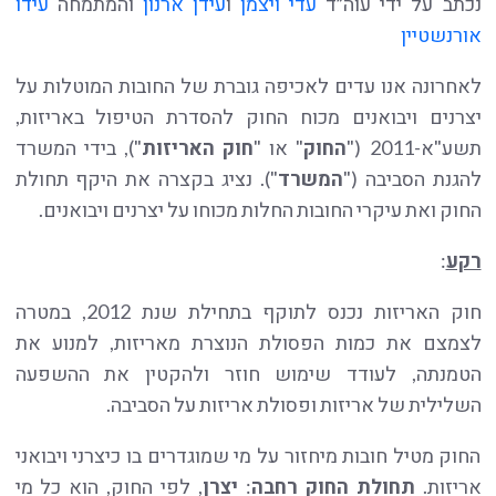
נכתב על ידי עוה״ד
עדי ויצמן
ו
עידן ארנון
והמתמחה
עידו
אורנשטיין
לאחרונה אנו עדים לאכיפה גוברת של החובות המוטלות על
יצרנים ויבואנים מכוח החוק להסדרת הטיפול באריזות,
תשע"א-2011 ("
החוק
" או "
חוק
האריזות
"), בידי המשרד
להגנת הסביבה ("
המשרד
"). נציג בקצרה את היקף תחולת
החוק ואת עיקרי החובות החלות מכוחו על יצרנים ויבואנים.
רקע
:
חוק האריזות נכנס לתוקף בתחילת שנת 2012, במטרה
לצמצם את כמות הפסולת הנוצרת מאריזות, למנוע את
הטמנתה, לעודד שימוש חוזר ולהקטין את ההשפעה
השלילית של אריזות ופסולת אריזות על הסביבה.
החוק מטיל חובות מיחזור על מי שמוגדרים בו כיצרני ויבואני
אריזות.
תחולת החוק רחבה
:
יצרן
, לפי החוק, הוא כל מי