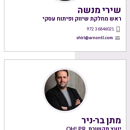
שירי מנשה
ראש מחלקת שיווק ופיתוח עסקי
972 3 6846021
shiri@arnontl.com
מתן בר-ניר
יועץ תקשורת, OH! PR