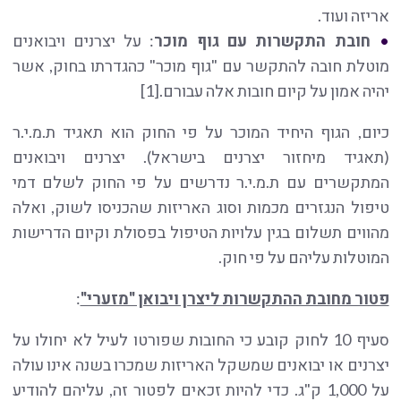
אריזה ועוד.
חובת התקשרות עם גוף מוכר
: על יצרנים ויבואנים
מוטלת חובה להתקשר עם "גוף מוכר" כהגדרתו בחוק, אשר
יהיה אמון על קיום חובות אלה עבורם.[1]
כיום, הגוף היחיד המוכר על פי החוק הוא תאגיד ת.מ.י.ר
(תאגיד מיחזור יצרנים בישראל). יצרנים ויבואנים
המתקשרים עם ת.מ.י.ר נדרשים על פי החוק לשלם דמי
טיפול הנגזרים מכמות וסוג האריזות שהכניסו לשוק, ואלה
מהווים תשלום בגין עלויות הטיפול בפסולת וקיום הדרישות
המוטלות עליהם על פי חוק.
פטור מחובת ההתקשרות ליצרן ויבואן "מזערי"
:
סעיף 10 לחוק קובע כי החובות שפורטו לעיל לא יחולו על
יצרנים או יבואנים שמשקל האריזות שמכרו בשנה אינו עולה
על 1,000 ק"ג. כדי להיות זכאים לפטור זה, עליהם להודיע