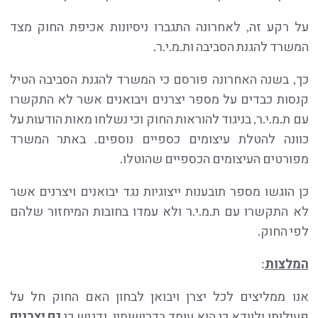
על רקע זה, לאחרונה התגברו ניסיונות אכיפת החוק מצד
המשרד להגנת הסביבה ות.מ.י.ר.
כך, בשנה האחרונה פורסם כי המשרד להגנת הסביבה הטיל
קנסות כבדים על מספר יצרנים ויבואנים אשר לא התקשרו
עם ת.מ.י.ר, בניגוד להוראות החוק וכי נשלחו מאות הודעות על
כוונה להטלת עיצומים כספיים נוספים. באתר המשרד
מפורטים העיצומים הכספיים שהוטלו.
כן הוגשו מספר תובענות ייצוגיות נגד יבואנים ויצרנים אשר
לא התקשרו עם ת.מ.י.ר ולא עמדו בחובות המיחזור שלהם
לפי החוק.
המלצות
:
אנו ממליצים לכל יצרן ויבואן לבחון האם החוק חל על
פעילותו ולוודא כי הוא עומד בדרישותיו. נדגיש כי
גם יצרנים