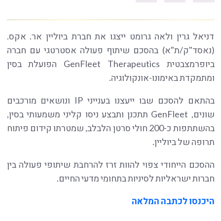
דניאל גרין ולאה גרומט ייצגו את חברת ביוליין אר. אקס.
(נאסד"ק/ת"א) בהסכם שיתוף פעולה אסטרטגי עם חברה
ביופרמצבטית GenFleet Therapeutics הפועלת בסין
ומתמקדת באימונו-אונקולוגיה.
בהתאם להסכם שבו ייעצנו בענייני IP ונושאים מורכבים
שונים, GenFleet תתכנן ותבצע ניסו קליני משמעותי בסין,
בהשתתפות כ-200 חולי סרטן הלבלב, שמטרתו קידום פיתוח
תרופה של ביוליין.
ההסכם הייחודי צפוי להוות זרז להרחבת שיתופי פעולה בין
חברות ישראליות לסיניות בתחומי מדעי החיים.
היכנסו לכתבה המלאה