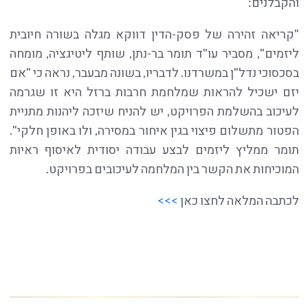
והקבלנים:
"קריאה זהירה של פסק-הדין דווקא מגלה בשורה חיובית
ליזמים", מסביר עו"ד תומר בר-נתן, שותף ליטיגציה, מומחה
בסכסוכי נדל"ן במשרדנו. לדבריו, בשונה מבעבר, נראה כי "אם
יזם ישכיל להראות שמלחמת חרבות ברזל היא זו שגרמה
לעיכוב בהשלמת הפרויקט, יש להניח שיזכה ליהנות מתניית
הפטור מתשלום פיצוי בגין איחור במסירה, ולו באופן חלקי".
תומר ממליץ ליזמים לבצע עבודה יסודית לאיסוף ראיות
המוכיחות את הקשר בין המלחמה לעיכובים בפרויקט.
לכתבה המלאה לחצו כאן
>>>