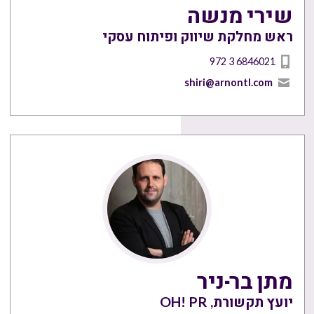
שירי מנשה
ראש מחלקת שיווק ופיתוח עסקי
972 3 6846021
shiri@arnontl.com
מתן בר-ניר
יועץ תקשורת, OH! PR