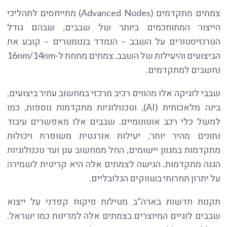
צמתים מתקדמים (Advanced Nodes) מתייחסים לתהליכי
הייצור המתוחכמים ביותר של שבבים, שבהם גודל
הטרנזיסטורים על השבב – הנמדד בננומטרים – קובע את
הביצועים והיעילות של השבב. צמתים מתחת ל-16nm/14nm
נחשבים למתקדמים.
שבבי לוגיקה אלו מהווים רכיב מרכזי במחשוב עתיר ביצועים,
בינה מלאכותית (AI), וטכנולוגיות מתקדמות נוספות, כמו
למשל כלי רכב אוטונומיים. שבבים אלו מאפשרים עיבוד
נתונים מהיר יותר, יעילות אנרגטית משופרת ויכולות
מתקדמות במגוון יישומים, החל ממחשוב ענן ועד טכנולוגיות
הגנה מתקדמות. הגישה לצמתים אלה היא קריטית לשמירה
על יתרון תחרותי בשווקים הגלובליים.
תקנות חדשות בארה"ב מטילות פיקוח קפדני על ייצוא
שבבים לוגיים המיוצרים בצמתים אלה למדינות כמו ישראל.