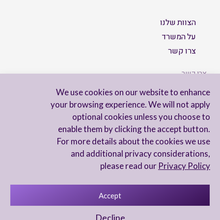
הצוות שלנו
על המשרד
צרו קשר
צרו קשר
We use cookies on our website to enhance
your browsing experience. We will not apply
optional cookies unless you choose to
הישארו מעודכנים
enable them by clicking the accept button.
For more details about the cookies we use
and additional privacy considerations,
please read our
Privacy Policy
Accept
מדיניות פרטיות
הצהרת נגישות
Decline
UX Yuval Eitan
UI Irit Shani Design
Code Beaver Global