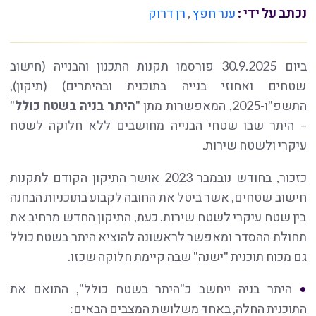
נכתב על ידי :
ענר חפץ
,
רן דרוק
ביום 30.9.2025 פורסמו תקנות התכנון והבנייה (חישוב
שטחים ואחוזי בנייה בתוכנית ובהיתרים) (תיקון),
התשפ"ו-2025, המאפשרות מתן "
היתר בניה בשטח כולל
"
– היתר שבו שטחי הבנייה מחושבים ללא חלוקה לשטח
עיקרי ולשטח שירות.
כזכור, בחודש נובמבר 2023 אושר התיקון הקודם לתקנות
חישוב שטחים, אשר ביטל את החובה לקבוע בתוכניות הבחנה
בין שטח עיקרי לשטח שירות. כעת, התיקון החדש מרחיב את
תחולת ההסדר ומאפשר לראשונה להוציא היתר בשטח כולל
גם מכוח תוכנית "ישנה" שבה קיימת חלוקה שכזו.
היתר בניה ייחשב כ"היתר בשטח כולל", התואם את
התוכנית החלה, באחד משלושת המצבים הבאים: