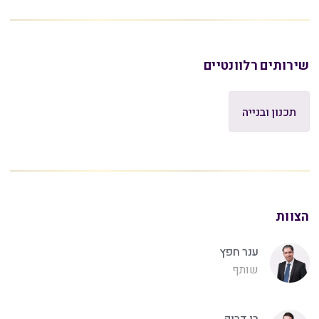
שירותים רלוונטיים
תכנון ובנייה
הצוות
ענר חפץ
שותף
רן דרוק