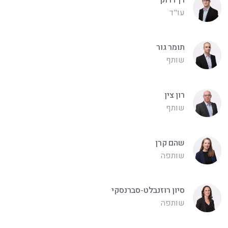
עו"ד
תומר גור
שותף
רון צין
שותף
שהם קרן
שותפה
סיון רוזנבלט-סברנסקי
שותפה