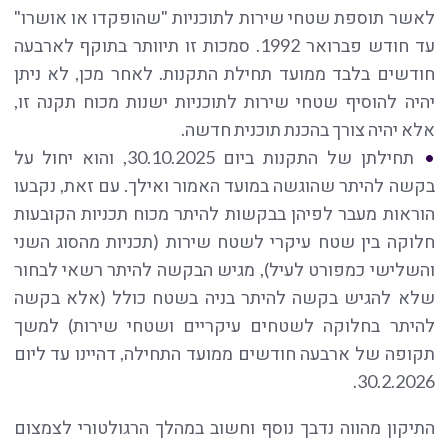
לאשר תוספת שטחי שירות לתוכניות "שהופקדו או אושרו"
עד חודש פברואר 1992. סמכות זו תיוותר בתוקף לארבעה
חודשים בלבד ממועד תחילת התקנות. לאחר מכן, לא ניתן
יהיה להוסיף שטחי שירות לתוכניות ישנות מכוח תקנה זו,
אלא יהיה צורך בהכנת תוכנית חדשה.
תחילתן של התקנות ביום 30.10.2025, והוא יחול על
בקשה להיתר שהוגשה במועד האמור ואילך. עם זאת, נקבעו
הוראות מעבר לפיהן בבקשות להיתר מכוח תכניות הקובעות
חלוקה בין שטח עיקרי לשטח שירות (תכניות מהסוג השני
והשלישי כמפורט לעיל), מגיש הבקשה להיתר רשאי לבחור
שלא להגיש בקשה להיתר בניה בשטח כולל (אלא בקשה
להיתר בחלוקה לשטחים עיקריים ושטחי שירות) למשך
תקופה של ארבעה חודשים ממועד התחילה, דהיינו עד ליום
30.2.2026.
התיקון מהווה נדבך נוסף וחשוב במהלך הרגולטורי לצמצום