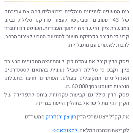
בית המשפט לעניינים מנהליים בירושלים דחה את עתירתם
של 43 תושבים, שביקשו לעצור פרויקט סלילת כביש
במבשרת ציון, ואישר את המשך העבודות. השופט רם וינוגרד
קבע כי מדובר בפרויקט חשוב להנגשת הטבע לציבור הרחב,
לרבות לאנשים עם מוגבלויות.
פסק הדין קיבל את עמדת קק"ל והמועצה המקומית מבשרת
ציון, וקבע כי סלילת השביל נעשית בהתאם לסטנדרטים
האקולוגיים המקובלים בעולם. העותרים חויבו בתשלום
הוצאות משפט בסך 60,000 ₪.
פסק הדין כולל גם קביעות עקרוניות ביחס לתפקידה של
הקרן הקיימת לישראל בתהליך הייעור במדינה.
את קק"ל ייצגו עורכי הדין
רון צין
ו
רן דרוק
ממשרדנו.
לקריאת הכתבה המלאה,
לחצו כאן>>