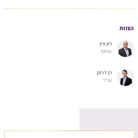
הצוות
רון צין
שותף
רן דרוק
עו"ד