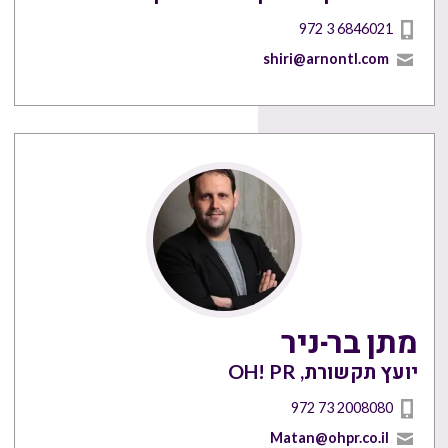
972 3 6846021
shiri@arnontl.com
מתן בר-ניר
יועץ תקשורת, OH! PR
972 73 2008080
Matan@ohpr.co.il