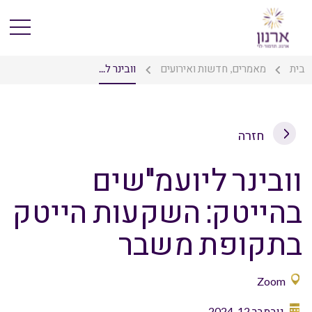
בית
מאמרים, חדשות ואירועים
וובינר ל...
חזרה
וובינר ליועמ"שים
בהייטק: השקעות הייטק
בתקופת משבר
Zoom
נובמבר 12, 2024