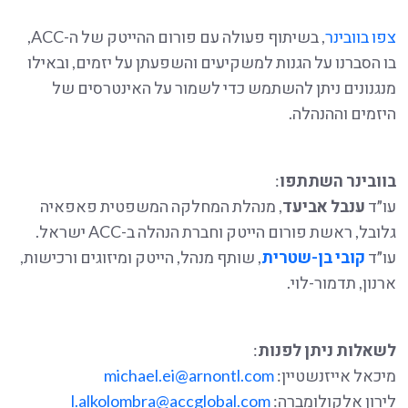
צפו בוובינר
, בשיתוף פעולה עם פורום ההייטק של ה-ACC,
בו הסברנו על הגנות למשקיעים והשפעתן על יזמים, ובאילו
מנגנונים ניתן להשתמש כדי לשמור על האינטרסים של
היזמים וההנהלה.
בוובינר השתתפו
:
עו״ד
ענבל אביעד
, מנהלת המחלקה המשפטית פאפאיה
גלובל, ראשת פורום הייטק וחברת הנהלה ב-ACC ישראל.
עו״ד
קובי בן-שטרית
, שותף מנהל, הייטק ומיזוגים ורכישות,
ארנון, תדמור-לוי.
לשאלות ניתן לפנות
:
מיכאל אייזנשטיין:
michael.ei@arnontl.com
לירון אלקולומברה:
l.alkolombra@accglobal.com