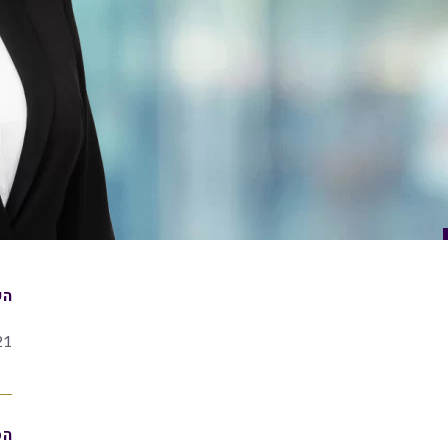
הש
21
הס