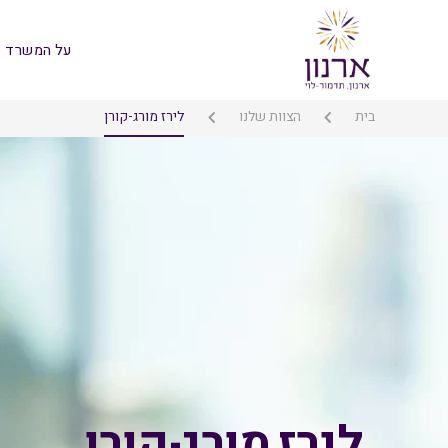
על המשרד
בית
הצוות שלנו
לירז מורג-קורן
לירז מורג-קורן