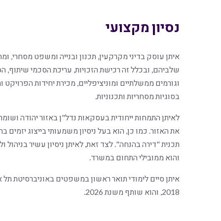
נסיון מקצועי
איתן עוסק בדיני מקרקעין, תכנון ובנייה ומשפט מסחרי, ומ
שלביהם, ובכלל זה רכישת הזכויות, עריכת הסכמי שיתוף, ה
וגורמים ממשלתיים ומוניציפליים, מכירת יחידות הפרויקט ו
בסוגיות מסחריות ותכנוניות.
לאיתן התמחות ייחודית בעסקאות נדל"ן באזור יהודה ושומרון
את האזור. כמו כן, הוא בעל ניסיון משמעותי בייצוג יזמים 
תכנית "דירה בהנחה". לצד זאת, לאיתן ניסיון עשיר בניהול ול
והוא ממובילי התחום במשרד.
2018, והוא שותף משנת 2026.