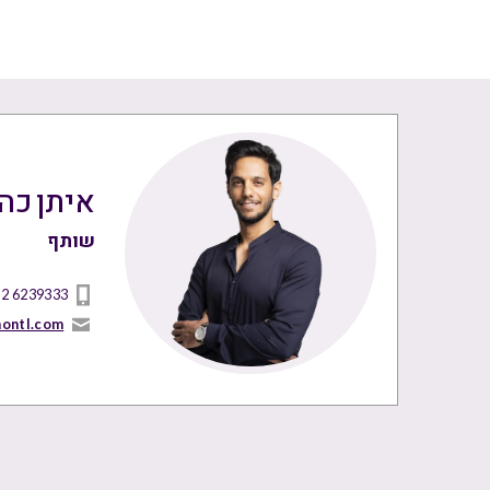
איתן כהן
שותף
 2 6239333
nontl.com