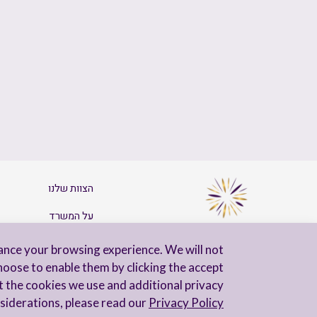
הצוות שלנו
על המשרד
צרו קשר
ance your browsing experience. We will not
hoose to enable them by clicking the accept
t the cookies we use and additional privacy
siderations, please read our
Privacy Policy