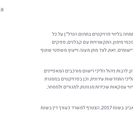
18
תמחה בליווי פרויקטים בתחום הנדל"ן על כל
סכמי מימון, התקשרויות עם קבלנים, ספקים
רישומים. זאת, לצד מתן מענה וייעוץ משפטי שוטף
, לרבות ניהול הליכי רישום מורכבים המאפיינים
בהליכי התחדשות עירונית, וכן בפרויקטים במסגרת
יווי עסקאות שכירות מגוונות, למגורים ולמסחר,
איתן סיים לימודי תואר ראשון במשפטים באוניברסיטת תל אביב בשנת 2017, הצטרף למשרד כעורך דין בשנת