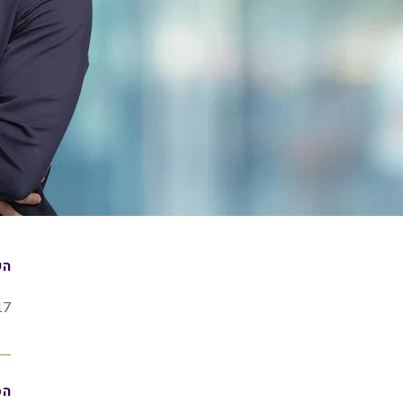
הש
17
הס