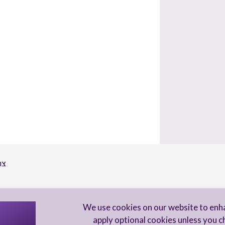
צר
הי
We use cookies on our website to enh
apply optional cookies unless you c