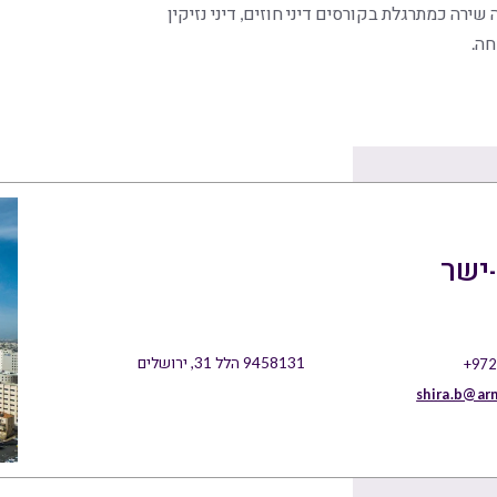
רה כמתרגלת בקורסים דיני חוזים, דיני נזיקין
חה.
-ישר
9458131 הלל 31, ירושלים
+972
shira.b@ar