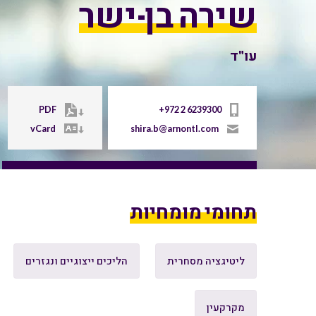
שירה בן-ישר
עו"ד
PDF
+972 2 6239300
vCard
shira.b@arnontl.com
תחומי מומחיות
ליטיגציה מסחרית
הליכים ייצוגיים ונגזרים
מקרקעין