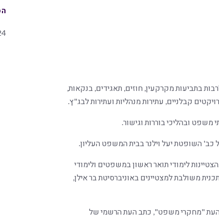
הס
24
בות בתביעות מקרקעין, חוזים, תאגידים, בנקאות,
רויקטים קבלניים, עתירות מנהליות ועתירות לבג"ץ.
 משפט ובהליכי בוררות וגישור.
כב' השופטת יעל וילנר בבית המשפט העליון.
ו"ד בשנת 2024. שירה סיימה בהצטיינות לימודי תואר ראשון במשפטים ולימודי
 עסקים (MBA) בשנת 2022, במסגרת תכנית משולבת למצטיינים באוניברסיטת בר אילן,
העת "מחקרי משפט", כתב העת הרשמי של