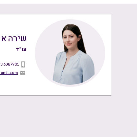
שירה אי
עו"ד
 3 6087901
nontl.com