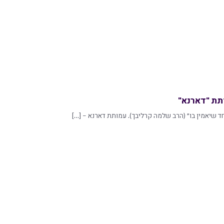
תת "דארנא"
חד שיאמין בו״ (הרב שלמה קרליבך). עמותת דארנא – […]