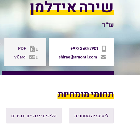
שירה אידלמן
עו"ד
PDF
+972 3 6087901
vCard
shirae@arnontl.com
תחומי מומחיות
ליטיגציה מסחרית
הליכים ייצוגיים ונגזרים