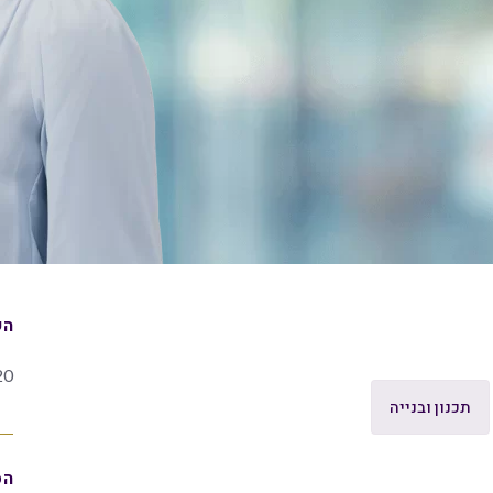
הש
20
תכנון ובנייה
הס