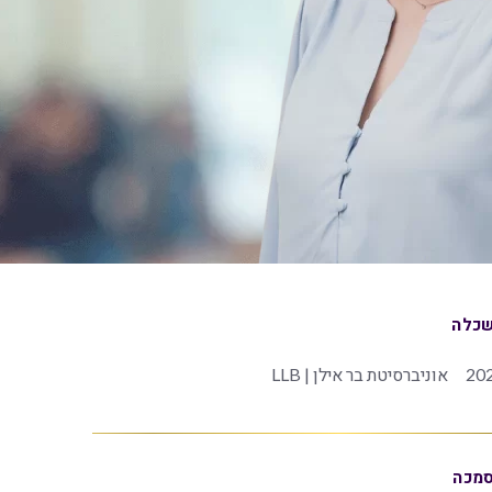
כלה
20
אוניברסיטת בר אילן | LLB
מכה