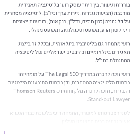
בוררות וגישור. בין היתר עוסק רועי בליטיגציה תאגידית
מורכבת (תביעות נגזרות, ניירות ערך וכיו"ב), ליטיגציה מסחרית
על כל גווניה (כגון חוזים, נדל"ן, בנקאות), תובענות ייצוגיות,
דיני לשון הרע, משפט וטכנולוגיה, ומשפט מנהלי.
רועי מתמחה גם בליטיגציה בינלאומית, ובכלל זה בייצוג
תאגידים בינלאומיים ובהיבטים ישראליים של ליטיגציה
המתנהלת בחו"ל.
רועי זוכה להכרה במדריך The Legal 500 על מומחיותו
בתחום הליטיגציה המסחרית, וכן בתחום התובענות הייצוגיות
והנגזרות, וזוכה להכרה מלקוחותיו כ-Thomson Reuters
Stand-out Lawyer.
לפני הצטרפותו למשרד, התמחה רועי בלשכת כבוד הנשיא
אשר גרוניס בבית המשפט העליון.