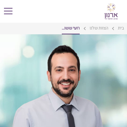
בית
הצוות שלנו
רועי ששו...