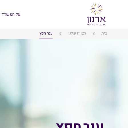
על המשרד
בית
הצוות שלנו
ענר חפץ
ענר חפץ