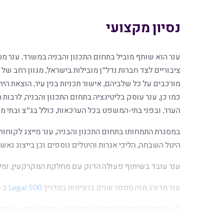
נסיון מקצועי
ענר הוא שותף מוביל בתחום התכנון והבניה במשרד. ענר מ
ציבוריים לצד חברות נדל"ן מובילות בישראל, מגוון רחב של ש
מורכבים על כל שלביהם, אישור תכניות בנין עיר, הוצאת היתר
כמו כן, ענר עוסק בליטיגציה בתחום התכנון והבניה, לרבות ה
הערר, ובפני בתי-המשפט בכל הערכאות, כולל בג"צ ובתי מש
במסגרת התמחותו בתחום התכנון והבניה, ענר מייצג לקוחות 
היטל השבחה, הליכי אגרות והיטלים נוספים וכן בייצוג נאשמ
ענר עובד בשיתוף פעולה הדוק עם מחלקת המקרקעין, ומלוו
ענר מדורג מזה מספר שנים ברציפות במדריך
Legal 500
כ- "Leading Individual" בתח
לענר התמחות ייחודית בתחום דיני הנגישות לאנשים עם מוג