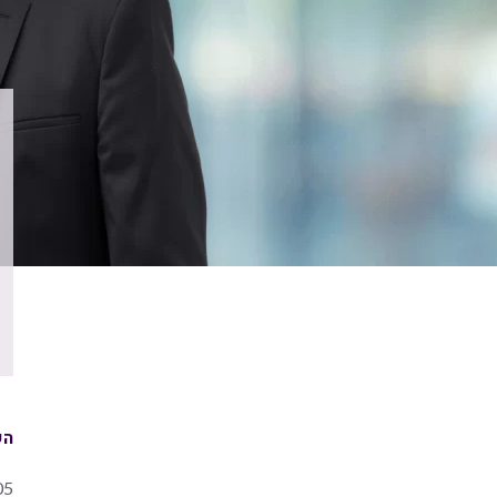
הש
05