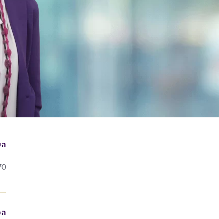
הש
70
הס