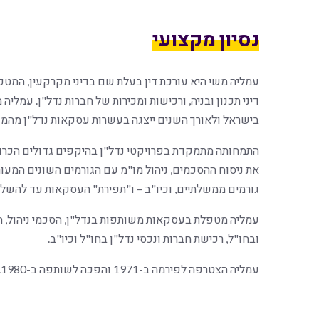
נסיון מקצועי
עמליה משי היא עורכת דין בעלת שם בדיני מקרקעין, המטפלת
דיני תכנון ובניה, ורכישות ומכירות של חברות נדל"ן. עמליה
בישראל ולאורך השנים ייצגה בעשרות עסקאות נדל"ן מהמו
התמחותה מתמקדת בפרויקטי נדל"ן בהיקפים גדולים הכרוכי
את ניסוח ההסכמים, ניהול מו"מ עם הגורמים השונים המעור
גורמים ממשלתיים, וכיו"ב – ו"תפירת" העסקאות עד להשלמ
עמליה מטפלת בעסקאות משותפות בנדל"ן, הסכמי ניהול, הס
ובחו"ל, רכישת חברות ונכסי נדל"ן בחו"ל וכיו"ב.
עמליה הצטרפה לפירמה ב-1971 והפכה לשותפה ב-1980.