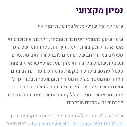
נסיון מקצועי
עופר לוי הוא שותף מנהל בארנון, תדמור-לוי.
עופר עוסק בתחומי דיני חברות ומסחר, דיני בנקאות וכרטיסי
אשראי, דיני תקשורת ודיני קניין רוחני. לקוחותיו של עופר
פעילים במגוון רחב של תחומים לרבות שירותים פיננסיים,
תעשיות שונות של שירותי מזון, עסקאות אשראי, קבוצות
טכנולוגיה סביבתיות והשקעות פרטיות. עופר הנחה בשנים
האחרונות מספר פעולות מסחריות ומשפטיות בסדר גודל
עצום וידוע ביצירתיות שלו ובפתרונות החושבים מחוץ
לקופסה אשר מספקים ללקוחות המשרד פתרונות הולמים
לתרחישים עסקיים מורכבים.
עופר זכה להכרה בינלאומית ונכלל בדירוגים יוקרתיים כגון
IFLR100
,
The Legal 500
ו-
Chambers Global
, בהם תואר