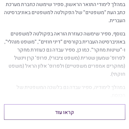
במהלך לימודי התואר הראשון, ספיר שימשה כחברת מערכת
כתב העת "משפטים" של הפקולטה למשפטים באוניברסיטה
העברית.
בנוסף, ספיר שימשה כעוזרת הוראה בפקולטה למשפטים
באוניברסיטה העברית בקורסים "דיני חוזים", "משפט מנהלי",
ו-"שיטות מחקר". כמו כן, ספיר עבדה גם כעוזרת מחקר
לפרופ' שמעון שטרית (משפט ציבורי), פרופ' קרן וינשל
(מחקרים אמפרים משפטיים) ולפרופ' אלון הראל (משפט
חוקתי).
במהלך לימודיה, ספיר עבדה גם בלשכה המשפטית של
הכנסת.
קראו עוד