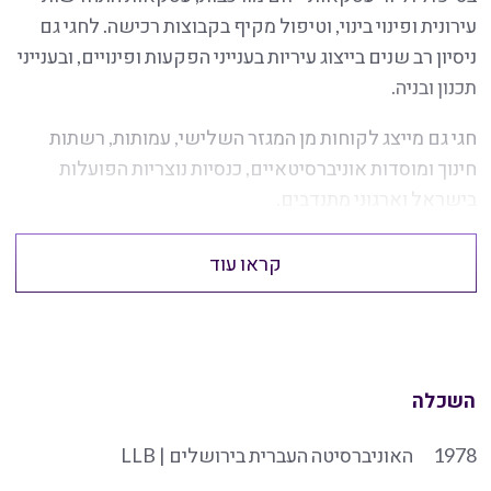
עירונית ופינוי בינוי, וטיפול מקיף בקבוצות רכישה. לחגי גם
ניסיון רב שנים בייצוג עיריות בענייני הפקעות ופינויים, ובענייני
תכנון ובניה.
חגי גם מייצג לקוחות מן המגזר השלישי, עמותות, רשתות
חינוך ומוסדות אוניברסיטאיים, כנסיות נוצריות הפועלות
בישראל וארגוני מתנדבים.
קראו עוד
השכלה
1978
האוניברסיטה העברית בירושלים | LLB