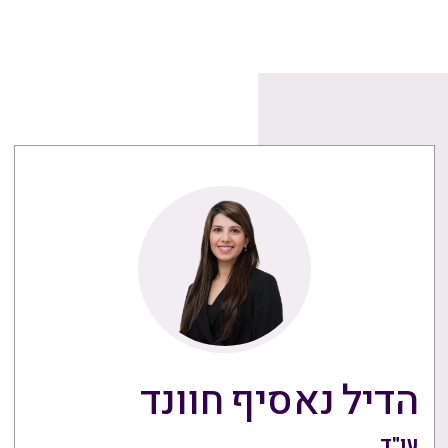
הדיל נאסיף חוונד
עו"ד