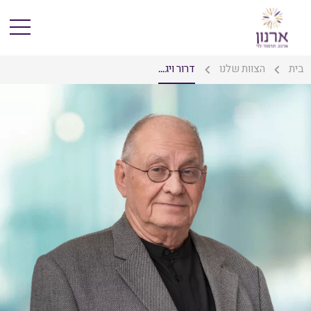
בית
הצוות שלנו
דרור ויג...