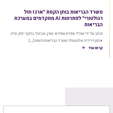
משרד הבריאות בוחן הקמת "ארגז חול
רגולטורי" לפתרונות AI מתקדמים במערכת
הבריאות
נכתב על ידי עוה״ד אפרת שפירא-אורן, אביטל ברוקר-ימין, עידן
ארנון וידידיה אלטשולר משרד הבריאות ורשות […]
קראו עוד