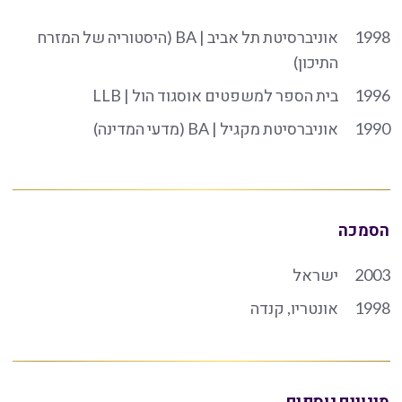
1998
אוניברסיטת תל אביב | BA (היסטוריה של המזרח
התיכון)
1996
בית הספר למשפטים אוסגוד הול | LLB
1990
אוניברסיטת מקגיל | BA (מדעי המדינה)
הסמכה
2003
ישראל
1998
אונטריו, קנדה
מינויים נוספים