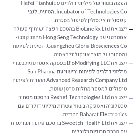
הפצה בשווי של מיליוני דולרים עםHefei Tianhui
Incubator of Technologies Co. הסינית, לגבי
קפסולות אינסולין לטיפול בסכרת.
ייצג את BioLineRx Ltd בהסכם הפצה ושיתוף פעולה
אסטרטגי עם Hong Seng Technology מהונג קונג ו-
Guangzhou Gloria Biosciences Co. הסינית לפיתוח
ומסחור של מוצר אונקולוגי באסיה.
ייצג את BioModifying LLC בעסקה אסטרטגית בשווי
מיליוני דולרים לפיתוח ורישוי עם Sun Pharma
Advanced Research Company Ltd ההודית לפיתוח
טיפולים למספר מחלות סרטן שונות.
ייצג את Reshef Technologies Ltd בהסכם מסחור
טכנולוגיה ואספקה בשווי עשרות מיליוני דולרים עם
Baharat Electronics ההודית.
ייצג את Sweetch Health Ltd בהסכם פיתוח ושותפות
עם חברת תרופות גלובלית.