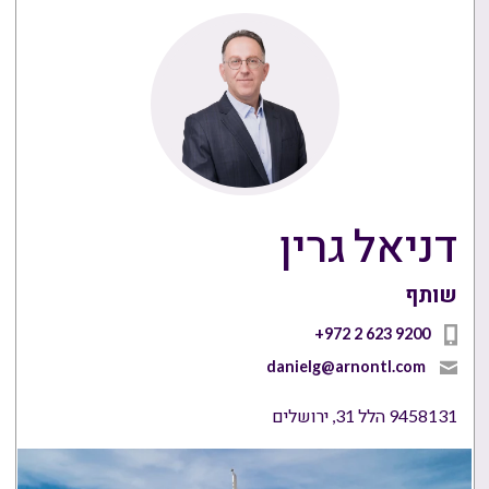
דניאל גרין
שותף
+972 2 623 9200
danielg@arnontl.com
9458131 הלל 31, ירושלים