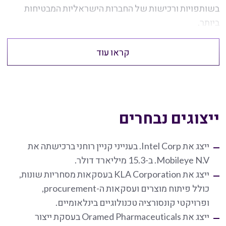
בשותפויות ורכישות של החברות הישראליות המבטיחות
ביותר.
קראו עוד
ייצוגים נבחרים
ייצג את Intel Corp. בענייני קניין רוחני ברכישתה את
Mobileye N.V. ב-15.3 מיליארד דולר.
ייצג את KLA Corporation בעסקאות מסחריות שונות,
כולל פיתוח מוצרים ועסקאות ה-procurement,
ופרויקטי קונסורציה טכנולוגיים בינלאומיים.
ייצג את Oramed Pharmaceuticals בעסקת ייצור