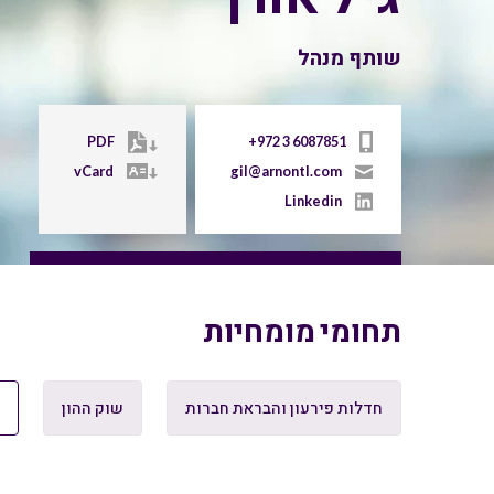
שותף מנהל
PDF
+972 3 6087851
vCard
gil@arnontl.com
Linkedin
תחומי מומחיות
חדלות פירעון והבראת חברות
שוק ההון