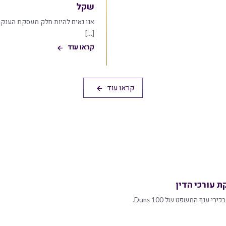
שקל
אנו גאים להיות חלק מעסקת הענק 
[…]
קראו עוד
קראו עוד
 עורכי הדין
עוה"ד חגי שמואלי וגיל אורן, התראיינו לכלכליסט לקראת פורום בכירי ענף המשפט של Duns 100.