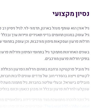
נסיון מקצועי
גיל אורן הוא שותף מנהל בארנון, תדמור-לוי. לגיל ניסיון רב
גיל עוסק במגוון תחומים בדיני תאגידים וניירות ערך ובכלל
חדלות פרעון ועסקאות מימון מורכבות, וכן עוסק בתחומי שוק
בשנים האחרונות מתמקד גיל בתחומי המימון וחדלות פרעו
בתיקי חדלות פרעון מורכבים.
גיל מוביל פרקטיקה נרחבת בתחום חדלות הפרעון הכוללת ט
לקשיים וייצוג בהסדרי חוב של צדדים שונים לרבות חברות, 
מובילים בישראל, ובעלי שליטה בחברות. גיל מתמנה מעת
שנקלעו לחדלות פרעון ובכלל זה מכהן כנאמן וכונס בהליכי
גיל זוכה להכרה מתמשכת מצד מדריכי דירוג בינלאומיים מו
Who Legal
ו-
The Legal 500
, שמדגישים את תרומתו המש