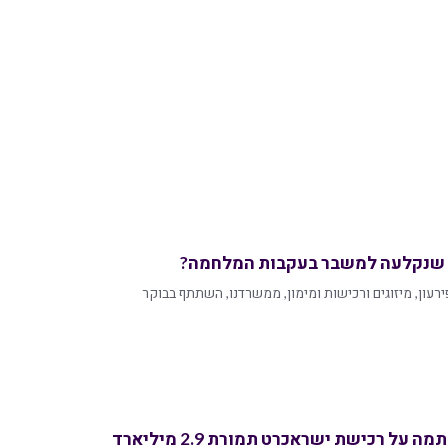
ק שנקלעה למשבר בעקבות המלחמה?
פירעון, מיזוגים ורכישות ומימון, ממשרדנו, השתתף בבוקר
בפרמיה של 38%: הראל חתמה על רכישת ישראכרט תמורת 2.9 מיליארד