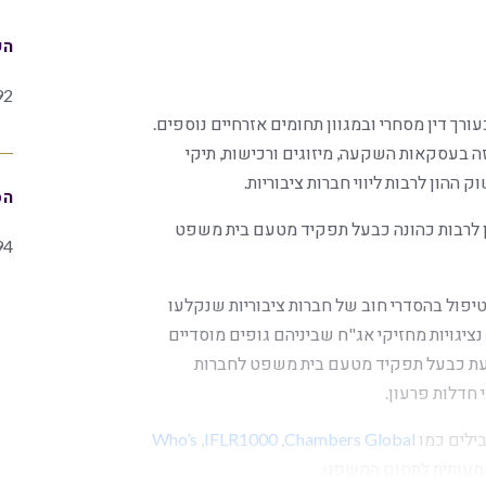
הש
92
 כעורך דין מסחרי ובמגוון תחומים אזרחיים נוספים.
 זה בעסקאות השקעה, מיזוגים ורכישות, תיקי
 ההון לרבות ליווי חברות ציבוריות.
הס
ן לרבות כהונה כבעל תפקיד מטעם בית משפט
94
יפול בהסדרי חוב של חברות ציבוריות שנקלעו
נציגויות מחזיקי אג"ח שביניהם גופים מוסדיים
 לעת כבעל תפקיד מטעם בית משפט לחברות
 חדלות פרעון.
בילים כמו
Chambers Global
, ‏
IFLR1000
, ‏
Who’s
מעותית לתחום המשפט.