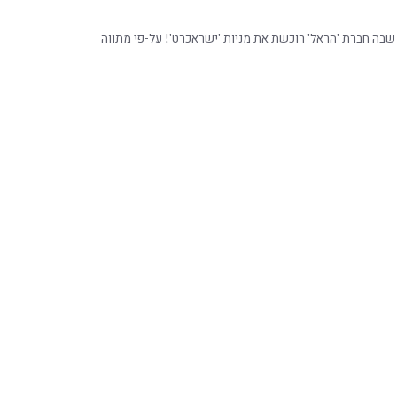
שבה חברת 'הראל' רוכשת את מניות 'ישראכרט'! על-פי מתווה