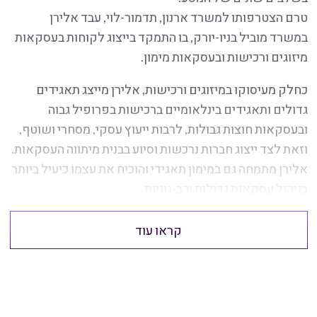
טרם הצטרפותו למשרד ארנון, תדמור-לוי, עבד אלירן
במשרד מוביל בניו-יורק, בו התמקד בייצוג לקוחות בעסקאות
מיזוגים ורכישות ובעסקאות מימון.
כחלק מעיסוקו במיזוגים ורכישות, אלירן מייצג תאגידים
גדולים ותאגידים בינלאומיים ברכישות בפרופיל גבוה
ובעסקאות חוצות גבולות, לרבות ייעוץ עסקי, מסחרי ושוטף,
וזאת לצד ייצוג חברות נרכשות וסיוע בבנית מיתווה העסקאות.
אלירן מתמחה גם במימון תאגידי והוכיח את עצמו כיעיל ביותר
בניהול עסקאות גדולות ורב-גוניות.
קראו עוד