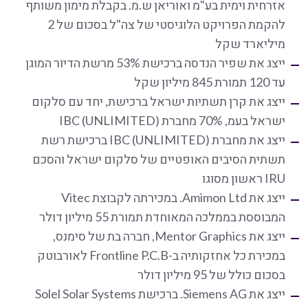
אזרחית וימית בע"מ ואוריאן ש.מ. בקבלת מימון משותף
להקמת הפרויקט הלוגיסטי של צה"ל בסכום של 2
מיליארד שקל
ייצג את שפיר הנדסה ברכישת 53% מרשת הדיור המוגן
עד 120 תמורת 845 מיליון שקל
ייצג את קרן תשתיות ישראל ברכישת, יחד עם סלקום
ישראל בעמ, 70% מחברת IBC (UNLIMITED)
ייצג את מחברת IBC (UNLIMITED) ברכישת רשת
תשתית הסיבים האופטיים של סלקום ישראל והסכם
IRU ראשון מסוגו
ייצג את Amimon Ltd. במכירתה לקבוצת Vitec
המבוססת בממלכה המאוחדת תמורת 55 מיליון דולר
ייצג את Mentor Graphics, חברה בת של סימנס,
במכירת כל אחזקותיה ב-Frontline P.C.B לאורבוטק
בסכום כולל של 95 מיליון דולר
ייצג את Siemens AG. ברכישת Solel Solar Systems