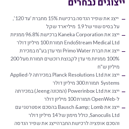
ייצוגים נבחרים
ייצג את שפיר הנדסה ברכישת 15% מחברת 'עד 120',
על בסיס שווי של 1.9 מיליארד שקל
ייצג את Kaneka Corporation ברכישת 96.8% ממניות
EndoStream Medical Ltd תמורת 100 מיליון דולר
ייצג את חברת Primo Water ומי עדן בע"מ במכירת
100% ממניות מי עדן לקבוצת רוכשים תמורת מעל 200
מיליון ש"ח
ייצג את Planck Resolutions Ltd במכירתה ל-Applied
Systems תמורת 300 מיליון דולר
ייצג את Powerinbox Ltd (המכונה Jeeng) במכירתה
ל-OpenWeb תמורת 100 מיליון דולר
ייצג את Bausch &amp; Lomb בהסכם אסטרטגי עם
Sanoculis Ltd, כולל מימון של 14 מיליון דולר
והסכם אופציה לרכישת החברהייצג את שפיר הנדסה