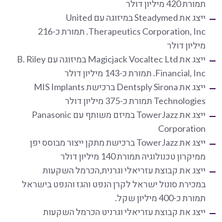
תמורת 420 מיליון דולר
ייצג את Steadymed במיזוגה עם United
Therapeutics Corporation, Inc. תמורת כ-216
מיליון דולר
ייצג את Magicjack Vocaltec Ltd במיזוגה עם B. Riley
Financial, Inc. תמורת כ-143 מיליון דולר
ייצג את Dentsply Sirona ברכישת MIS Implants
Technologies תמורת כ-375 מיליון דולר
ייצג את TowerJazz במיזם משותף עם Panasonic
Corporation
ייצג את TowerJazz ברכישת מתקן ייצור מבוסס יפן
ממיקרון טכנולוגיה תמורת 140 מיליון דולר
ייצג את קבוצת עזריאלי וגרנית,הכרמל השקעות
במכירת סונול ישראל לקרן הנפט והגז והנפט בישראל
תמורת כ-400 מיליון שקל.
ייצג את קבוצת עזריאלי וגרניט הכרמל השקעות