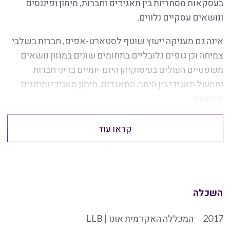
בעסקאות מסחריות בין תאגידים וחברות, מימון ופיננסים
ונושאים עסקיים נלווים.
אינה גם מעניקה ייעוץ שוטף לסטארט-אפים, חברות בשלבי
צמיחה וכן גופים גלובליים בתחומים שונים במגוון נושאים
משפטיים העולים בעיסוקיהן היום-יומיים בדיני חברות
וממשל תאגידי בין היתר, התאגדות, מימון תאגידי ומיזוגים
ורכישות.
קראו עוד
השכלה
2017
המכללה האקדמית אונו | LLB