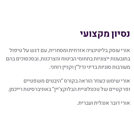
נסיון מקצועי
אורי עוסק בליטיגציה אזרחית ומסחרית, עם דגש על טיפול
בתובענות ייצוגיות בתחומי הביטוח והצרכנות, ובסכסוכים בהם
מעורבות סוגיות בדיני נדל"ן וקניין רוחני.
אורי שימש כעוזר הוראה בקורס "היבטים משפטיים
ופרקטיים של טכנולוגיית הבלוקצ'יין" באוניברסיטת רייכמן.
אורי דובר אנגלית ועברית.