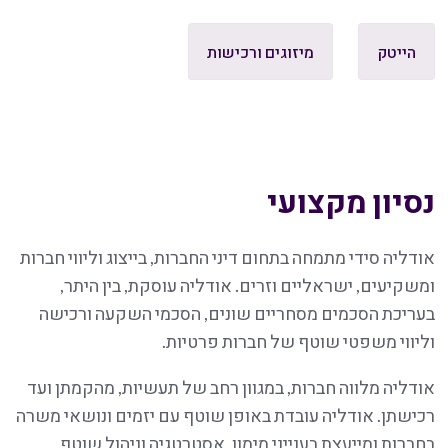
הייטק
מיזוגים ורכישות
נסיון מקצועי
אודליה סידי מתמחה בתחום דיני החברות, בייצוג וליווי חברות
ומשקיעים, ישראליים וזרים. אודליה עוסקת, בין היתר,
בעריכת הסכמים מסחריים שונים, הסכמי השקעה ורכישה
וליווי משפטי שוטף של חברות פרטיות.
אודליה מלווה חברות, במגוון רחב של תעשיות, מהקמתן ועד
רכישתן. אודליה עובדת באופן שוטף עם יזמים ונושאי משרה
בחברות ומייעצת בענייני מימון, אסטרטגיה וניהול שוטף.