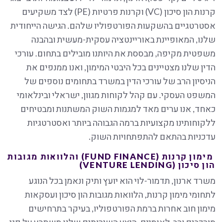
קרנות הון סיכון (VC) וקרנות פרטיות (PE) לצד משקיעים
אסטרטגיים בהשקעות הפורטפוליו שלהם. הגישה הייחודית
שלנו, המאופיינת באוריינטציה עסקית-מעשית ובהבנה
משפטית מקיפה, מבססת את היותנו מובילים בתחום. עורכי
הדין שלנו מצטיינים בכל היבטי המימון, ואנו ממנפים את
הניסיון הרב של עורכי הדין במשרד בתחומים נוספים של
המשפט העסקי. עם קהל לקוחות מגוון, ישראלי ובינלאומי
כאחד, אנו ערים מאד למגמות השוק המשתנות ומבטיחים
ללקוחותינו מקצועיות ברמה הגבוהה ביותר ואסטרטגיות
עדכניות בהתאם להתפתחויות השוק.
מימון קרנות (
FUND FINANCE
) והלוואות מגובות
הון סיכון (
VENTURE LENDING
)
משרד ארנון, תדמור-לוי הוא יועץ ותיק ונאמן בכל הנוגע
לתחומי מימון קרנות, הלוואות מגובות הון סיכון ועסקאות
מימון חוב אחרות ברמת הפורטפוליו, בעיקר בתרחישים