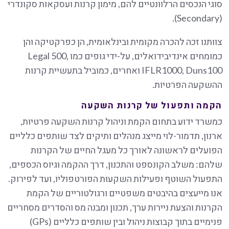
סוגי הנכסים הרלוונטיים להם, מימון קרנות ועסקאות סקונדרי
(Secondary).
צוותנו זכה להכרה מקומית ובינלאומית, הן כפרקטיקה והן
כמומחים אינדיבידואלים, על-ידי גופים כמו Legal 500,
IFLR1000, Duns100 ואחרים, כמוביל בתעשיית קרנות
ההשקעה הפרטיות.
הקמה ותפעול של קרנות השקעה
כמשרד ידוע בתחום הקמת וניהול קרנות השקעה פרטיות,
ארנון, תדמור-לוי מייצג מנהלים ותיקים לצד שותפים כלליים
הפועלים לראשונה לאורך כל מעגל החיים של הקרנות
שלהם: משלב הקונספט והתכנון, דרך ההקמה וגיוס הכספים,
התפעול השוטף ופעילות השקעות הפורטפוליו, ועד לפירוק.
אנו מייעצים בהיבטים משפטיים ורגולטוריים של הקמת
הקרנות והצעת ניירות ערך, תכנון ומבנה מס והסדרים מסחריים
פנימיים בתוך קבוצות ניהול ובין שותפים כלליים (GPs)