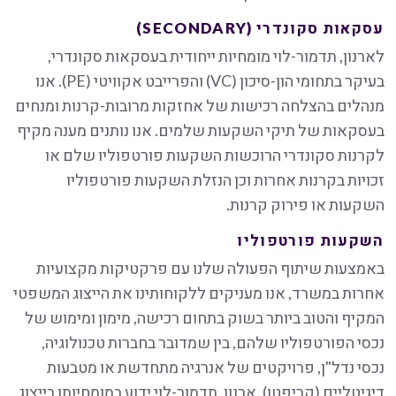
עסקאות סקונדרי (
SECONDARY
)
לארנון, תדמור-לוי מומחיות ייחודית בעסקאות סקונדרי,
בעיקר בתחומי הון-סיכון (VC) והפרייבט אקוויטי (PE). אנו
מנהלים בהצלחה רכישות של אחזקות מרובות-קרנות ומנחים
בעסקאות של תיקי השקעות שלמים. אנו נותנים מענה מקיף
לקרנות סקונדרי הרוכשות השקעות פורטפוליו שלם או
זכויות בקרנות אחרות וכן הנזלת השקעות פורטפוליו
השקעות או פירוק קרנות.
השקעות פורטפוליו
באמצעות שיתוף הפעולה שלנו עם פרקטיקות מקצועיות
אחרות במשרד, אנו מעניקים ללקוחותינו את הייצוג המשפטי
המקיף והטוב ביותר בשוק בתחום רכישה, מימון ומימוש של
נכסי הפורטפוליו שלהם, בין שמדובר בחברות טכנולוגיה,
נכסי נדל"ן, פרויקטים של אנרגיה מתחדשת או מטבעות
דיגיטליים (קריפטו). ארנון, תדמור-לוי ידוע במומחיותו בייצוג