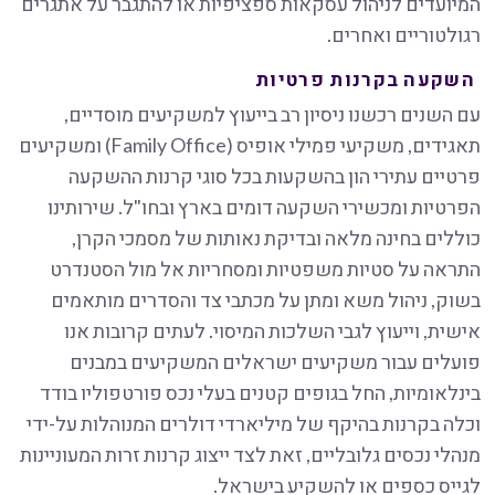
המיועדים לניהול עסקאות ספציפיות או להתגבר על אתגרים
רגולטוריים ואחרים.
השקעה בקרנות פרטיות
עם השנים רכשנו ניסיון רב בייעוץ למשקיעים מוסדיים,
תאגידים, משקיעי פמילי אופיס (Family Office) ומשקיעים
פרטיים עתירי הון בהשקעות בכל סוגי קרנות ההשקעה
הפרטיות ומכשירי השקעה דומים בארץ ובחו"ל. שירותינו
כוללים בחינה מלאה ובדיקת נאותות של מסמכי הקרן,
התראה על סטיות משפטיות ומסחריות אל מול הסטנדרט
בשוק, ניהול משא ומתן על מכתבי צד והסדרים מותאמים
אישית, וייעוץ לגבי השלכות המיסוי. לעתים קרובות אנו
פועלים עבור משקיעים ישראלים המשקיעים במבנים
בינלאומיות, החל בגופים קטנים בעלי נכס פורטפוליו בודד
וכלה בקרנות בהיקף של מיליארדי דולרים המנוהלות על-ידי
מנהלי נכסים גלובליים, זאת לצד ייצוג קרנות זרות המעוניינות
לגייס כספים או להשקיע בישראל.