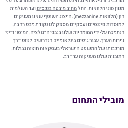
מורכבים ורב-לאומיים. היצע השירותים שלנו משתרע על פני
מגוון סוגי הלוואות, החל
מחוב מובטח בנכסים
ועד השלמות
הון (הלוואות mezzanine). הייצוג השוטף שאנו מעניקים
למוסדות פיננסיים ועסקיים מספק לנו נקודת מבט רחבה,
הנתמכת על-ידי המומחיות שלנו בנבכי הרגולציה, המיסוי ודיני
ניירות הערך. עבור גופים בינלאומיים הנדרשים לנווט דרך
מורכבותו של המשפט הישראלי בעסקאות חוצות גבולות,
התובנות שלנו מעניקות ערך רב.
מובילי התחום