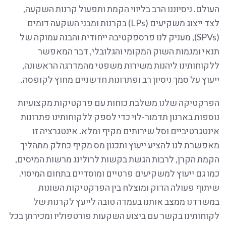
העולם. ניסיוננו הרב בליווי הקמת ותפעול קרנות השקעה,
לצד ייצוג משקיעים (LPs) בקרנות ומבני השקעה דומים
(SPVs), מעניק לנו פרספקטיבה ייחודית והבנה עמוקה של
תנאי ומגמות השוק המקומי והגלובלי, דבר המאפשר
ללקוחותינו ליהנות משירות משפטי מהמדרגה הראשונה,
ייעוץ על סמך ניסיון רב ופתרונות חדשניים מחוץ לקופסה.
הפרקטיקה שלנו משלבת כוחות עם פרקטיקות מקצועיות
נוספות בארנון תדמור-לוי כדי לספק ללקוחותינו פתרונות
אינטגרטיביים וסל שירותים מקיף ומלא. אינטגרציה זו
מאפשרת לנו להציע ייעוץ ותכנון מס מקיף כחלק מתהליך
הקמת הקרן, לרבות הגשת בקשות לרולינג מרשות המיסים,
כמו גם ייעוץ למשקיעים פרטיים ומוסדיים בתחום המיסוי.
שיתוף פעולה הדוק ומוצלח בין הפרקטיקות השונות
במשרדנו ממצב אותנו בעמדה טובה לייעץ לקרנות של
לקוחותינו בקשר עם ביצוע השקעות פורטפוליו ומכירתן בכל