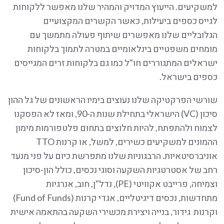
למשקיעים. הייעוץ המדויק והמהיר שלנו מאפשר ללקוחות
לגייס כספים ביעילות, כאשר הקשרים המקצועיים
הגלובליים שלנו מאפשרים שיתוף פעולה מתמשך עם
מומחים משפטיים בינלאומיים במטרה לתמוך בלקוחות
ישראלים המתגוררים חו"ל כמו גם בלקוחות זרים המגייסים
כספים בישראל.
שורשי הפרקטיקה שלנו נעוצים בימיו הראשונים של גל ההון
סיכון (VC) הישראלי בתחילת שנות ה-90, ומאז לא הפסקנו
לצמוח ולהתפתח, להיות חלוצים בתחום פלטפורמות מימון
ההמונים למשקיעים כשירים, למשל, או קרנות TTO
אוניברסיטאיות. הרבגוניות שלנו מתפרשת כיום על פני מנעד
רחב של אסטרטגיות השקעה וסוגי נכסים, כולל הון-סיכון
וצמיחה, פרייבט אקוויטי (PE), נדל"ן, חוב, אנרגיות
מתחדשות, נכסים דיגיטליים, אגדי קרנות (Fund of Funds)
וקרנות גידור, בנייה ויצירת מכשירי השקעה בהתאמה אישית